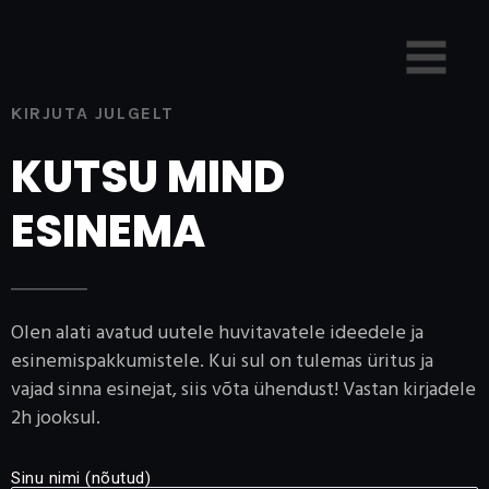
KIRJUTA JULGELT
KUTSU MIND
ESINEMA
Olen alati avatud uutele huvitavatele ideedele ja
esinemispakkumistele. Kui sul on tulemas üritus ja
vajad sinna esinejat,
siis võta ühendust! Vastan kirjadele
2h jooksul.
Sinu nimi (nõutud)